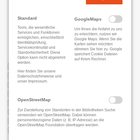
Standard
GoogleMaps
Tools, die wesentliche
Um Ihnen die Anfahrt zu uns
Services und Funktionen
zu erleichtern, nutzen wir
ermöglichen, einschließlich
Google Maps. Wenn Sie die
Identitätsprüfung,
Karten sehen möchten
Servicekontinuität und
stimmen Sie hier zu. Google
Standortsicherheit. Diese
speichert Cookie Dateien
Option kann nicht abgelehnt
auf Ihrem Rechner.
werden.
WLAN
Hier finden Sie unsere
Regionale Fernleihe
Datenschutzhinweise
und
unser
Impressum
.
Deutsche Fernleihe
Regionaler Bibliotheksausweis
OpenStreetMap
RFID
Zur Darstellung von Standorten in der Bibliotheken Suche
Online Anmeldung
verwenden wir OpenStreetMap. Dabei können
Saatgutbibliothek
personenbezogene Daten (z. B. IP-Adresse) an die
OpenStreetMap Foundation übertragen werden.
Bibliothek der Dinge