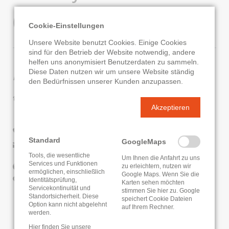
(Maintal)
Cookie-Einstellungen
Unsere Website benutzt Cookies. Einige Cookies
sind für den Betrieb der Website notwendig, andere
helfen uns anonymisiert Benutzerdaten zu sammeln.
Kontaktdaten
Diese Daten nutzen wir um unsere Website ständig
den Bedürfnissen unserer Kunden anzupassen.
Bücherei Bischofsheim (Maintal)
Akzeptieren
Adalbert-Stifter-Straße 51
63477 Maintal
0 61 81 / 400 860 0
Standard
GoogleMaps
E-Mail senden
Tools, die wesentliche
Um Ihnen die Anfahrt zu uns
Services und Funktionen
Website
zu erleichtern, nutzen wir
ermöglichen, einschließlich
Google Maps. Wenn Sie die
Google Routenplaner
Identitätsprüfung,
Karten sehen möchten
Servicekontinuität und
stimmen Sie hier zu. Google
Standortsicherheit. Diese
speichert Cookie Dateien
KATALOG
ONLEIHE
Option kann nicht abgelehnt
auf Ihrem Rechner.
werden.
Hier finden Sie unsere