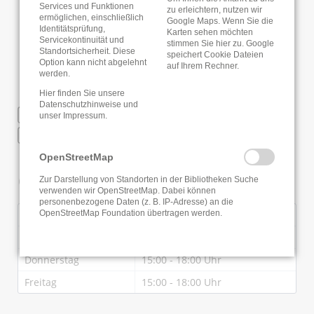
Services und Funktionen
zu erleichtern, nutzen wir
ermöglichen, einschließlich
Google Maps. Wenn Sie die
Identitätsprüfung,
Karten sehen möchten
Servicekontinuität und
stimmen Sie hier zu. Google
Standortsicherheit. Diese
speichert Cookie Dateien
Option kann nicht abgelehnt
auf Ihrem Rechner.
werden.
Hier finden Sie unsere
Datenschutzhinweise
und
WLAN
unser
Impressum
.
Regionaler Bibliotheksausweis
OpenStreetMap
Öffnungszeiten
Zur Darstellung von Standorten in der Bibliotheken Suche
verwenden wir OpenStreetMap. Dabei können
personenbezogene Daten (z. B. IP-Adresse) an die
Dienstag
15:00 - 18:00 Uhr
OpenStreetMap Foundation übertragen werden.
Mittwoch
09:00 - 13:00 Uhr
Donnerstag
15:00 - 18:00 Uhr
Freitag
15:00 - 18:00 Uhr