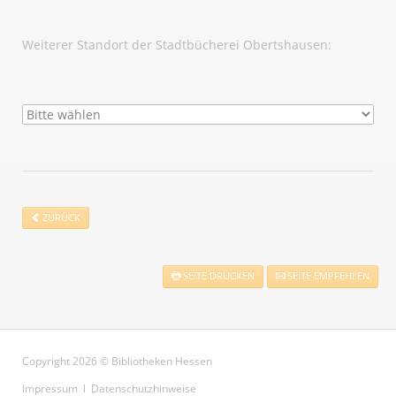
Weiterer Standort der Stadtbücherei Obertshausen:
ZURÜCK
SEITE DRUCKEN
SEITE EMPFEHLEN
Copyright 2026 © Bibliotheken Hessen
Navigation
Impressum
Datenschutzhinweise