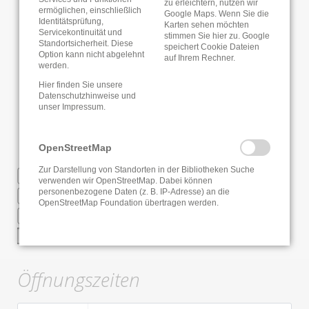
zu erleichtern, nutzen wir
ermöglichen, einschließlich
Google Maps. Wenn Sie die
Identitätsprüfung,
Karten sehen möchten
Servicekontinuität und
stimmen Sie hier zu. Google
Standortsicherheit. Diese
speichert Cookie Dateien
Option kann nicht abgelehnt
auf Ihrem Rechner.
werden.
Hier finden Sie unsere
Datenschutzhinweise
und
unser
Impressum
.
OpenStreetMap
Zur Darstellung von Standorten in der Bibliotheken Suche
WLAN
verwenden wir OpenStreetMap. Dabei können
personenbezogene Daten (z. B. IP-Adresse) an die
Deutsche Fernleihe
OpenStreetMap Foundation übertragen werden.
Regionaler Bibliotheksausweis
Regionales Katalogportal
Öffnungszeiten