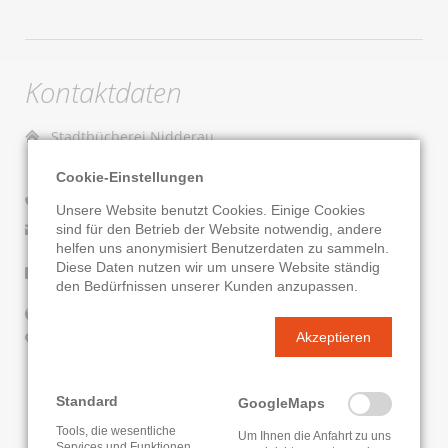
Kontaktdaten
Stadtbücherei Nidderau
Marktplatz 1
Cookie-Einstellungen
61130 Nidderau
06187 900-799
Unsere Website benutzt Cookies. Einige Cookies
sind für den Betrieb der Website notwendig, andere
E-Mail senden
helfen uns anonymisiert Benutzerdaten zu sammeln.
Diese Daten nutzen wir um unsere Website ständig
Facebook
Instagram
den Bedürfnissen unserer Kunden anzupassen.
Website
Akzeptieren
Google Routenplaner
KATALOG
ONLEIHE
Standard
GoogleMaps
Tools, die wesentliche
Um Ihnen die Anfahrt zu uns
Services und Funktionen