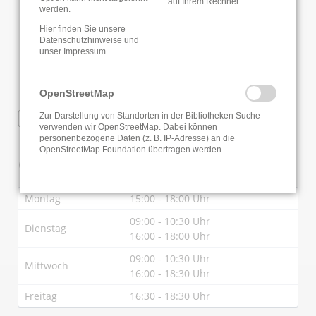
auf Ihrem Rechner.
werden.
Hier finden Sie unsere
Datenschutzhinweise
und
unser
Impressum
.
OpenStreetMap
WLAN
Zur Darstellung von Standorten in der Bibliotheken Suche
verwenden wir OpenStreetMap. Dabei können
personenbezogene Daten (z. B. IP-Adresse) an die
OpenStreetMap Foundation übertragen werden.
Öffnungszeiten
Montag
15:00 - 18:00 Uhr
09:00 - 10:30 Uhr
Dienstag
16:00 - 18:00 Uhr
09:00 - 10:30 Uhr
Mittwoch
16:00 - 18:30 Uhr
Freitag
16:30 - 18:30 Uhr