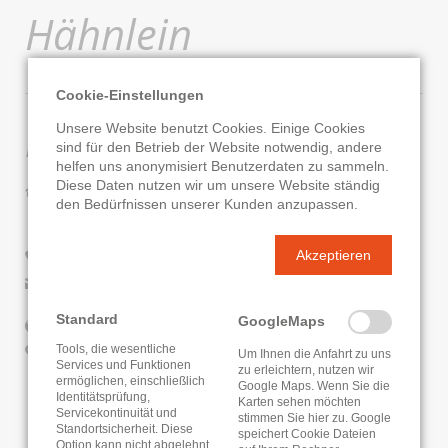
Hähnlein
Cookie-Einstellungen
Unsere Website benutzt Cookies. Einige Cookies
Kontaktdaten
sind für den Betrieb der Website notwendig, andere
helfen uns anonymisiert Benutzerdaten zu sammeln.
Diese Daten nutzen wir um unsere Website ständig
Gemeindebüchereien Alsbach und Hähnlein
den Bedürfnissen unserer Kunden anzupassen.
Hauptstraße 26-28
64665 Alsbach-Hähnlein
Akzeptieren
06257/944-576
E-Mail senden
Standard
GoogleMaps
Website
Tools, die wesentliche
Google Routenplaner
Um Ihnen die Anfahrt zu uns
Services und Funktionen
zu erleichtern, nutzen wir
ermöglichen, einschließlich
Google Maps. Wenn Sie die
KATALOG
ONLEIHE
Identitätsprüfung,
Karten sehen möchten
Servicekontinuität und
stimmen Sie hier zu. Google
Standortsicherheit. Diese
speichert Cookie Dateien
Option kann nicht abgelehnt