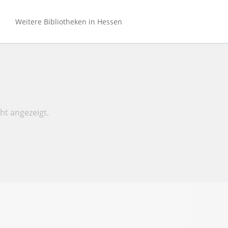
Navigation
überspringen
Weitere Bibliotheken in Hessen
Bibliotheken Hessen (gesamt)
Bibliotheken Bergstraße
Bibliotheken Main-Kinzig
Bibliotheken Mittelhessen
ht angezeigt.
Bibliotheken Nordhessen