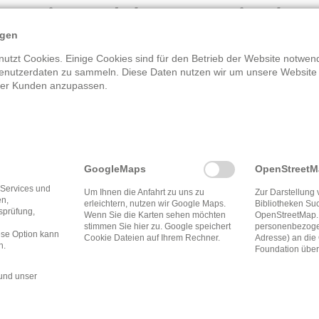
rei Waldems-Niede
ngen
utzt Cookies. Einige Cookies sind für den Betrieb der Website notwend
enutzerdaten zu sammeln. Diese Daten nutzen wir um unsere Website
rer Kunden anzupassen.
Öffnungszeite
ms
Mittwoch
16:30 
GoogleMaps
OpenStreet
 Services und
Um Ihnen die Anfahrt zu uns zu
Zur Darstellung 
en,
erleichtern, nutzen wir Google Maps.
Bibliotheken Su
tsprüfung,
Wenn Sie die Karten sehen möchten
OpenStreetMap.
stimmen Sie hier zu. Google speichert
personenbezogen
ese Option kann
Cookie Dateien auf Ihrem Rechner.
Adresse) an di
n.
Foundation über
und unser