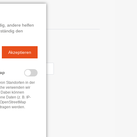
rems
ig, andere helfen
 ständig den
n
Akzeptieren
- 18:00 Uhr
Map
von Standorten in der
che verwenden wir
 Dabei können
e Daten (z. B. IP-
e OpenStreetMap
tragen werden.