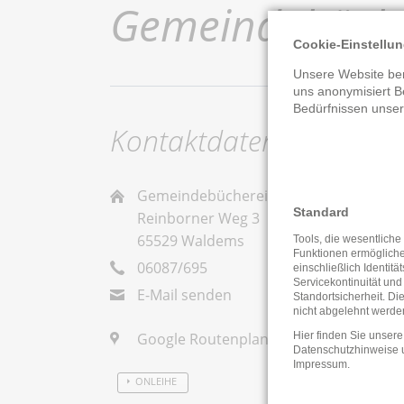
Gemeindebüche
Cookie-Einstellu
Unsere Website ben
uns anonymisiert B
Bedürfnissen unse
Kontaktdaten
Gemeindebücherei Waldems-Niedere
Standard
Reinborner Weg 3
65529 Waldems
Tools, die wesentliche
Funktionen ermöglich
06087/695
einschließlich Identitä
Servicekontinuität und
E-Mail senden
Standortsicherheit. Di
nicht abgelehnt werde
Google Routenplaner
Hier finden Sie unsere
Datenschutzhinweise
Impressum
.
ONLEIHE