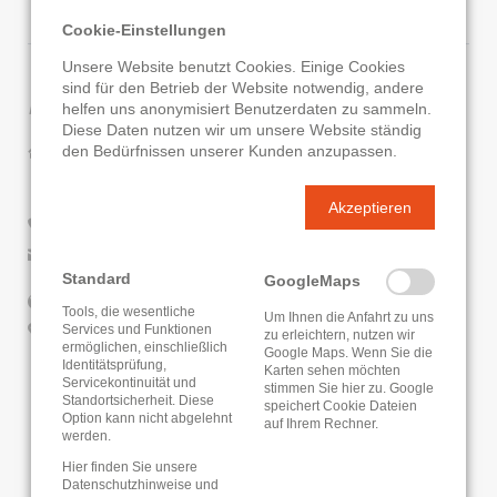
Cookie-Einstellungen
Unsere Website benutzt Cookies. Einige Cookies
sind für den Betrieb der Website notwendig, andere
Kontaktdaten
helfen uns anonymisiert Benutzerdaten zu sammeln.
Diese Daten nutzen wir um unsere Website ständig
Stadtbücherei Naumburg
den Bedürfnissen unserer Kunden anzupassen.
Hattenhäuserweg 10 - 12
34311 Naumburg
Akzeptieren
05625/79 09 75
E-Mail senden
Standard
GoogleMaps
Website
Tools, die wesentliche
Um Ihnen die Anfahrt zu uns
Google Routenplaner
Services und Funktionen
zu erleichtern, nutzen wir
ermöglichen, einschließlich
Google Maps. Wenn Sie die
Identitätsprüfung,
Karten sehen möchten
ONLEIHE
Servicekontinuität und
stimmen Sie hier zu. Google
Standortsicherheit. Diese
speichert Cookie Dateien
Option kann nicht abgelehnt
auf Ihrem Rechner.
werden.
Hier finden Sie unsere
Datenschutzhinweise
und